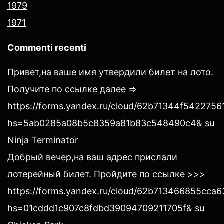
1979
1971
Commenti recenti
Привет,на ваше имя утвердили билет на лото.
Получите по ссылке далее =>
https://forms.yandex.ru/cloud/62b71344f54227561
hs=5ab0285a08b5c8359a81b83c548490c4&
su
Ninja Terminator
Добрый вечер,на ваш адрес прислали
лотерейный билет. Пройдите по ссылке >>>
https://forms.yandex.ru/cloud/62b713466855cca
hs=01cddd1c907c8fdbd39094709211705f&
su