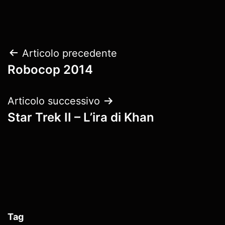
Navigazione
Articolo precedente
Robocop 2014
articoli
Articolo successivo
Star Trek II – L’ira di Khan
Tag