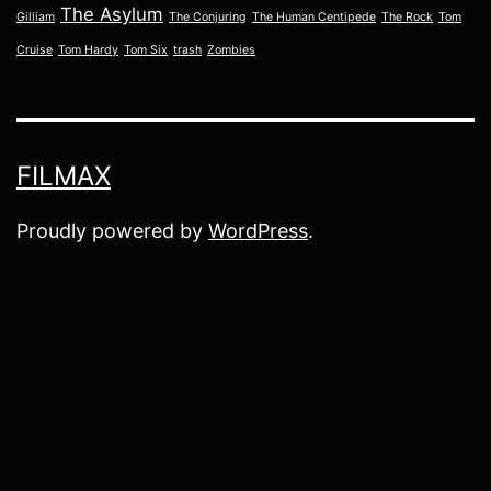
The Asylum
Gilliam
The Conjuring
The Human Centipede
The Rock
Tom
Cruise
Tom Hardy
Tom Six
trash
Zombies
FILMAX
Proudly powered by
WordPress
.