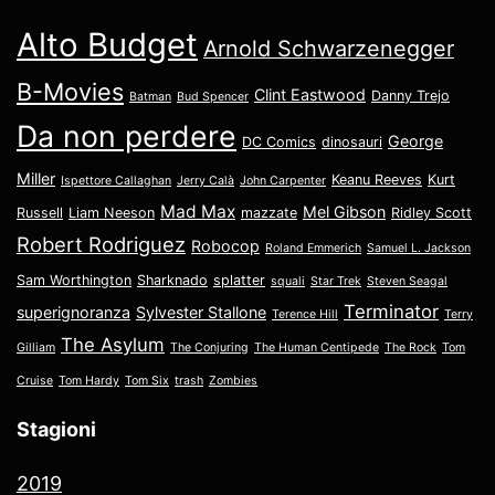
Alto Budget
Arnold Schwarzenegger
B-Movies
Clint Eastwood
Danny Trejo
Batman
Bud Spencer
Da non perdere
George
DC Comics
dinosauri
Miller
Keanu Reeves
Kurt
Ispettore Callaghan
Jerry Calà
John Carpenter
Mad Max
Mel Gibson
Russell
Liam Neeson
mazzate
Ridley Scott
Robert Rodriguez
Robocop
Roland Emmerich
Samuel L. Jackson
Sam Worthington
Sharknado
splatter
squali
Star Trek
Steven Seagal
Terminator
superignoranza
Sylvester Stallone
Terence Hill
Terry
The Asylum
Gilliam
The Conjuring
The Human Centipede
The Rock
Tom
Cruise
Tom Hardy
Tom Six
trash
Zombies
Stagioni
2019