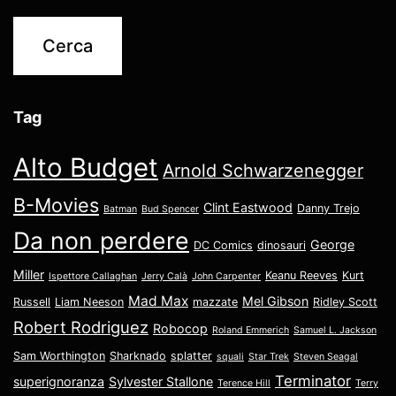
Tag
Alto Budget
Arnold Schwarzenegger
B-Movies
Clint Eastwood
Danny Trejo
Batman
Bud Spencer
Da non perdere
George
DC Comics
dinosauri
Miller
Keanu Reeves
Kurt
Ispettore Callaghan
Jerry Calà
John Carpenter
Mad Max
Mel Gibson
Russell
Liam Neeson
mazzate
Ridley Scott
Robert Rodriguez
Robocop
Roland Emmerich
Samuel L. Jackson
Sam Worthington
Sharknado
splatter
squali
Star Trek
Steven Seagal
Terminator
superignoranza
Sylvester Stallone
Terence Hill
Terry