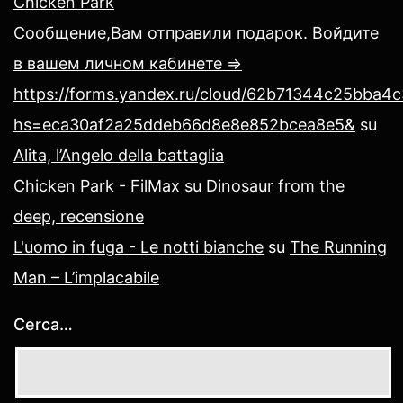
Chicken Park
Сообщение,Вам отправили подарок. Войдите
в вашем личном кабинете =>
https://forms.yandex.ru/cloud/62b71344c25bba4
hs=eca30af2a25ddeb66d8e8e852bcea8e5&
su
Alita, l’Angelo della battaglia
Chicken Park - FilMax
su
Dinosaur from the
deep, recensione
L'uomo in fuga - Le notti bianche
su
The Running
Man – L’implacabile
Cerca…