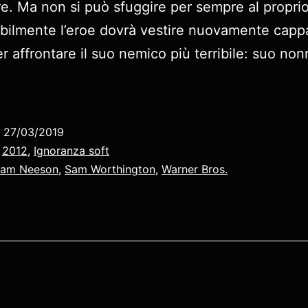
e. Ma non si può sfuggire per sempre al propri
abilmente l’eroe dovrà vestire nuovamente capp
r affrontare il suo nemico più terribile: suo no
o
27/03/2019
:
2012
,
Ignoranza soft
iam Neeson
,
Sam Worthington
,
Warner Bros.