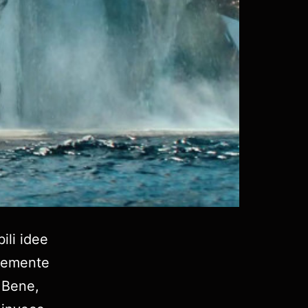
ili idee
ntemente
 Bene,