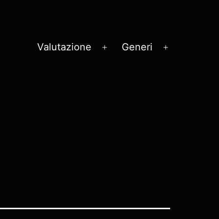
Valutazione
Generi
Apri
Apri
menu
menu
n