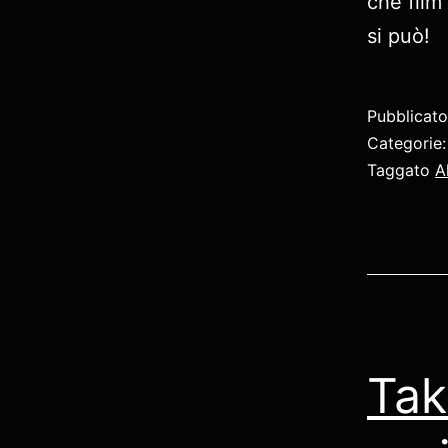
che film
si può!
Pubblicat
Categorie
Taggato
A
Tak