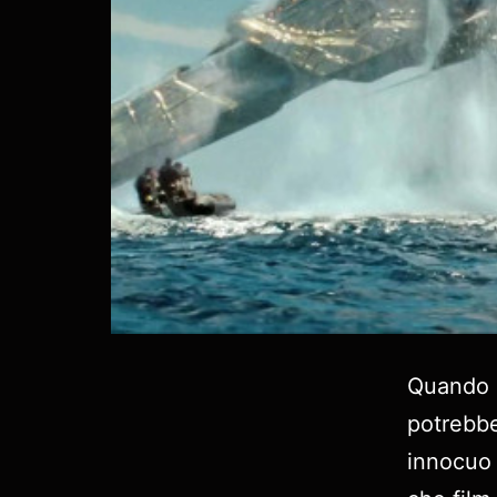
Quando s
potrebb
innocuo 