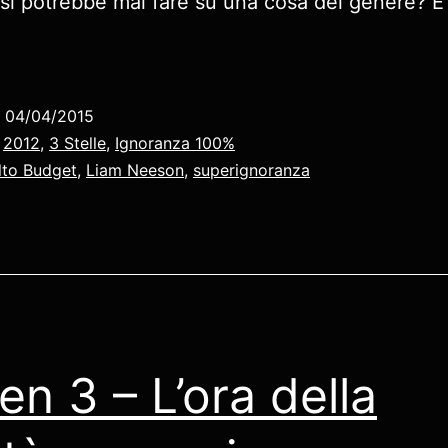
 si potrebbe mai fare su una cosa del genere? E
o
04/04/2015
:
2012
,
3 Stelle
,
Ignoranza 100%
lto Budget
,
Liam Neeson
,
superignoranza
en 3 – L’ora della