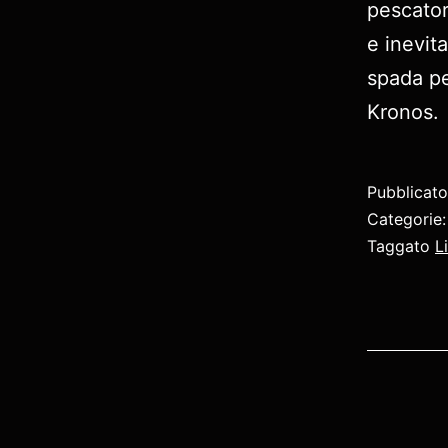
pescator
e inevit
spada pe
Kronos.
Pubblicat
Categorie
Taggato
L