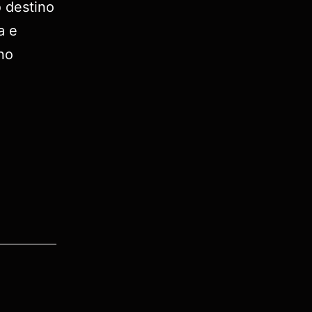
o destino
a e
nno