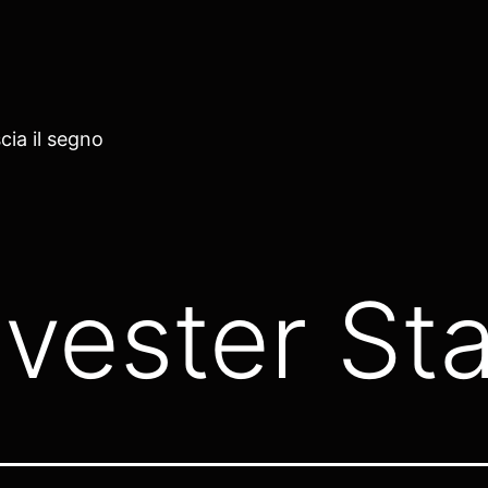
cia il segno
lvester Sta