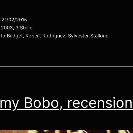
Kids
3
o
21/02/2015
Missione
:
2003
,
3 Stelle
3D
lto Budget
,
Robert Rodriguez
,
Sylvester Stallone
–
Game
Over,
recensione
my Bobo, recensio