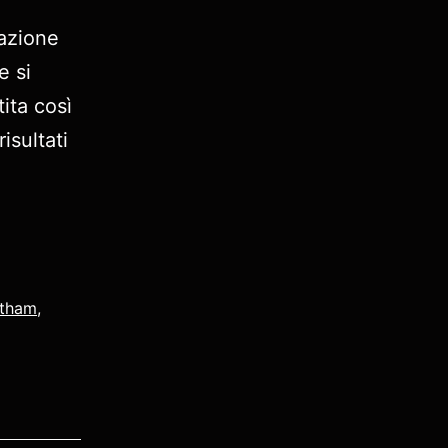
’azione
e si
ita così
isultati
atham
,