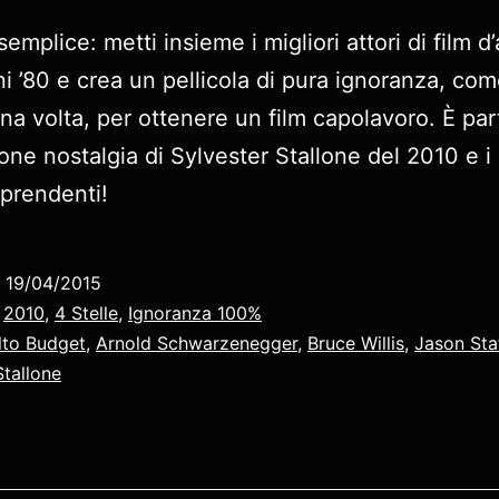
semplice: metti insieme i migliori attori di film d
ni ’80 e crea un pellicola di pura ignoranza, com
na volta, per ottenere un film capolavoro. È part
one nostalgia di Sylvester Stallone del 2010 e i r
prendenti!
o
19/04/2015
:
2010
,
4 Stelle
,
Ignoranza 100%
lto Budget
,
Arnold Schwarzenegger
,
Bruce Willis
,
Jason St
Stallone