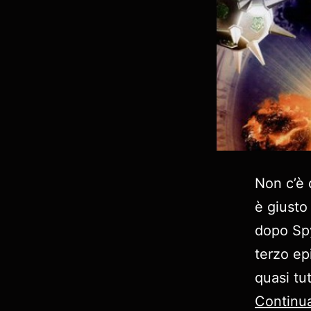
Non c’è 
è giusto
dopo Spy
terzo ep
quasi tut
Continua