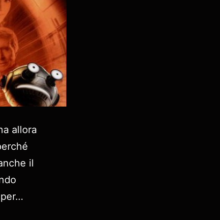
a allora
 perché
anche il
endo
, per…