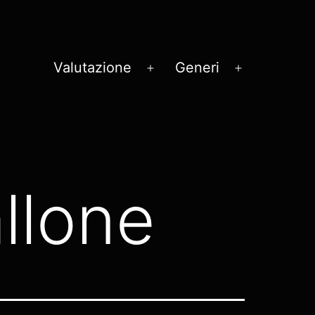
Valutazione
Generi
Apri
Apri
menu
menu
llone