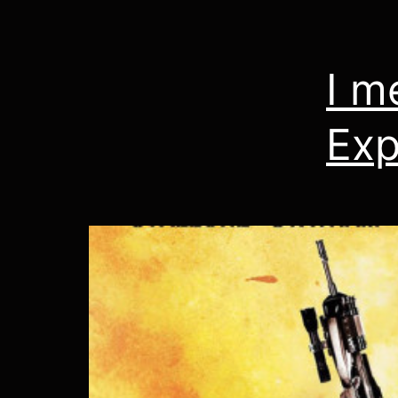
I m
Exp