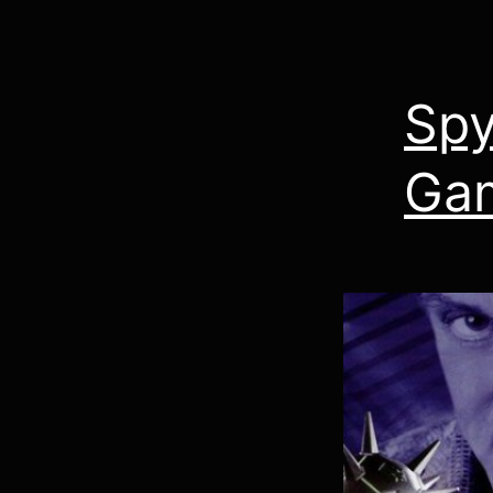
Spy
Gam