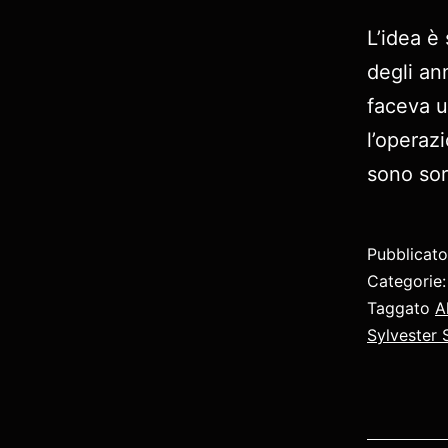
L’idea è 
degli an
faceva u
l’operazi
sono sor
Pubblicat
Categorie
Taggato
A
Sylvester 