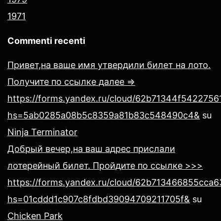
1971
Commenti recenti
Привет,на ваше имя утвердили билет на лото.
Получите по ссылке далее =>
https://forms.yandex.ru/cloud/62b71344f54227561
hs=5ab0285a08b5c8359a81b83c548490c4&
su
Ninja Terminator
Добрый вечер,на ваш адрес прислали
лотерейный билет. Пройдите по ссылке >>>
https://forms.yandex.ru/cloud/62b713466855cca
hs=01cddd1c907c8fdbd39094709211705f&
su
Chicken Park