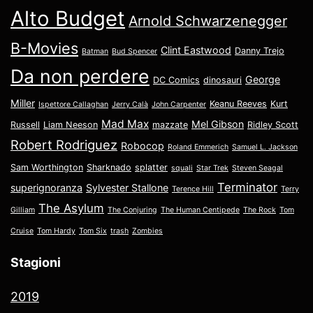
Alto Budget
Arnold Schwarzenegger
B-Movies
Clint Eastwood
Danny Trejo
Batman
Bud Spencer
Da non perdere
George
DC Comics
dinosauri
Miller
Keanu Reeves
Kurt
Ispettore Callaghan
Jerry Calà
John Carpenter
Mad Max
Mel Gibson
Russell
Liam Neeson
mazzate
Ridley Scott
Robert Rodriguez
Robocop
Roland Emmerich
Samuel L. Jackson
Sam Worthington
Sharknado
splatter
squali
Star Trek
Steven Seagal
Terminator
superignoranza
Sylvester Stallone
Terence Hill
Terry
The Asylum
Gilliam
The Conjuring
The Human Centipede
The Rock
Tom
Cruise
Tom Hardy
Tom Six
trash
Zombies
Stagioni
2019