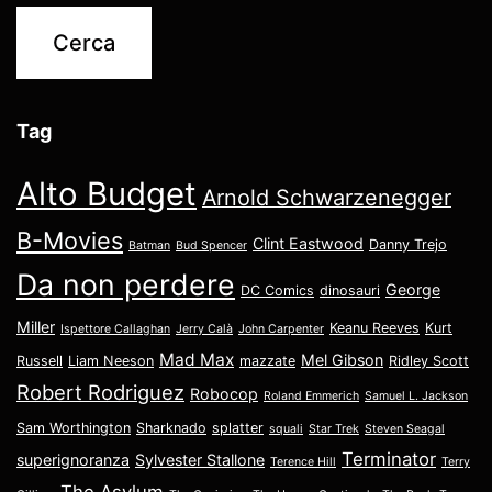
Tag
Alto Budget
Arnold Schwarzenegger
B-Movies
Clint Eastwood
Danny Trejo
Batman
Bud Spencer
Da non perdere
George
DC Comics
dinosauri
Miller
Keanu Reeves
Kurt
Ispettore Callaghan
Jerry Calà
John Carpenter
Mad Max
Mel Gibson
Russell
Liam Neeson
mazzate
Ridley Scott
Robert Rodriguez
Robocop
Roland Emmerich
Samuel L. Jackson
Sam Worthington
Sharknado
splatter
squali
Star Trek
Steven Seagal
Terminator
superignoranza
Sylvester Stallone
Terence Hill
Terry