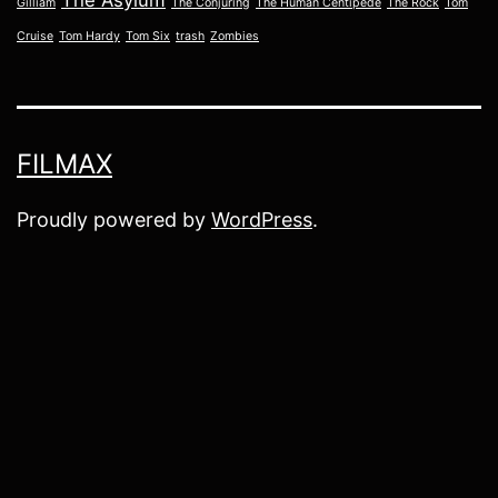
The Asylum
Gilliam
The Conjuring
The Human Centipede
The Rock
Tom
Cruise
Tom Hardy
Tom Six
trash
Zombies
FILMAX
Proudly powered by
WordPress
.