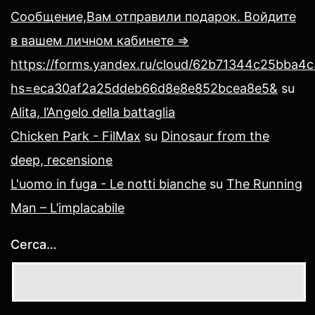
Сообщение,Вам отправили подарок. Войдите
в вашем личном кабинете =>
https://forms.yandex.ru/cloud/62b71344c25bba4
hs=eca30af2a25ddeb66d8e8e852bcea8e5&
su
Alita, l’Angelo della battaglia
Chicken Park - FilMax
su
Dinosaur from the
deep, recensione
L'uomo in fuga - Le notti bianche
su
The Running
Man – L’implacabile
Cerca…