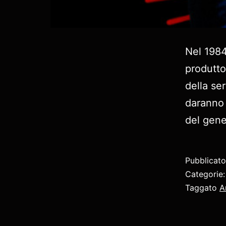
Nel 1984
produttor
della se
daranno 
del gene
Pubblicat
Categorie
Taggato
A