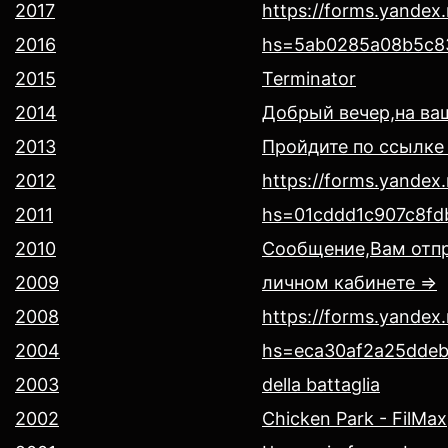
2017
https://forms.yandex
2016
hs=5ab0285a08b5c8
2015
Terminator
2014
Добрый вечер,на ва
2013
Пройдите по ссылке
2012
https://forms.yande
2011
hs=01cddd1c907c8fd
2010
Сообщение,Вам отпр
2009
личном кабинете =>
2008
https://forms.yande
2004
hs=eca30af2a25dde
2003
della battaglia
2002
Chicken Park - FilMax