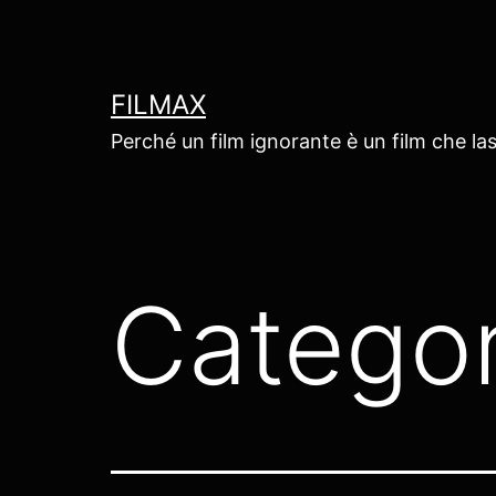
Salta
al
contenuto
FILMAX
Perché un film ignorante è un film che las
Categor