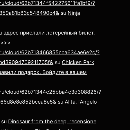
.ru/cloud/62b71344f542275611fa1bf9/?
359a81b83c548490c4&
su
Ninja
ш адрес прислали лотерейный билет.
 >>>
x.ru/cloud/62b713466855cca634ae6e2c/?
bd39094709211705f&
su
Chicken Park
авили подарок. Войдите в вашем
x.ru/cloud/62b71344c25bba4c3d308826/?
b66d8e8e852bcea8e5&
su
Alita, l’Angelo
su
Dinosaur from the deep, recensione