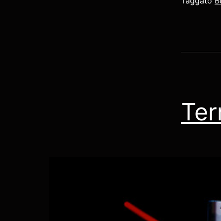
Taggato
B
Ter