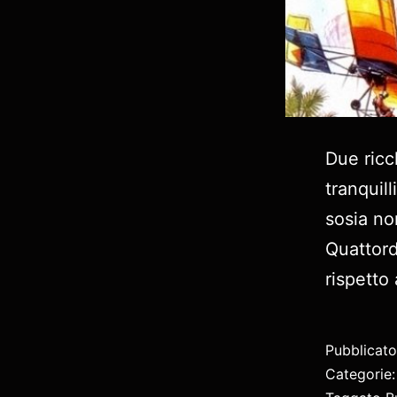
Due ricch
tranquill
sosia no
Quattord
rispetto 
Pubblicat
Categorie