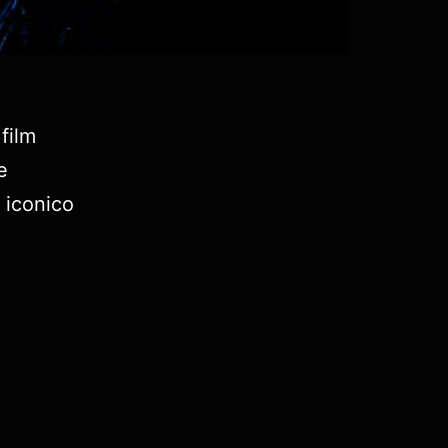
 film
e
m iconico