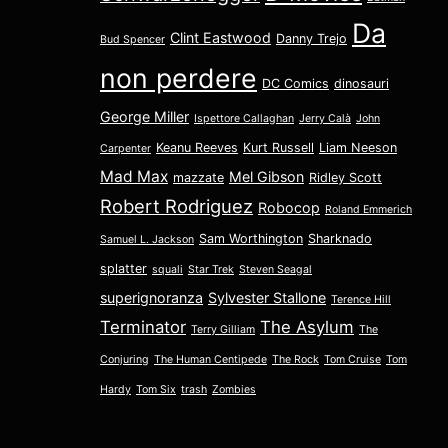
Da
Clint Eastwood
Danny Trejo
Bud Spencer
non perdere
DC Comics
dinosauri
George Miller
Ispettore Callaghan
Jerry Calà
John
Keanu Reeves
Kurt Russell
Liam Neeson
Carpenter
Mad Max
Mel Gibson
mazzate
Ridley Scott
Robert Rodriguez
Robocop
Roland Emmerich
Sam Worthington
Sharknado
Samuel L. Jackson
splatter
squali
Star Trek
Steven Seagal
superignoranza
Sylvester Stallone
Terence Hill
Terminator
The Asylum
Terry Gilliam
The
Conjuring
The Human Centipede
The Rock
Tom Cruise
Tom
Hardy
Tom Six
trash
Zombies