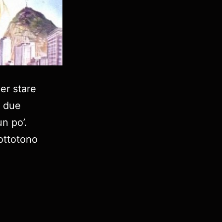
per stare
i due
n po’.
sottotono