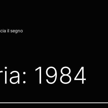
cia il segno
ia:
1984