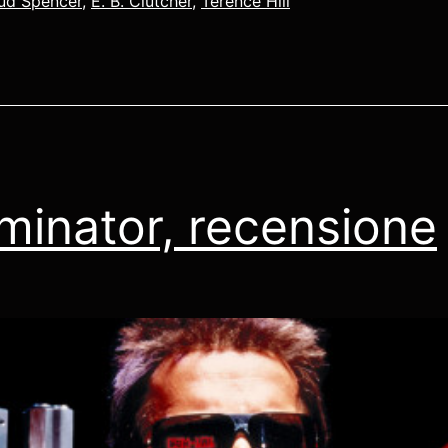
ud Spencer
,
E. B. Clutcher
,
Terence Hill
minator, recensione