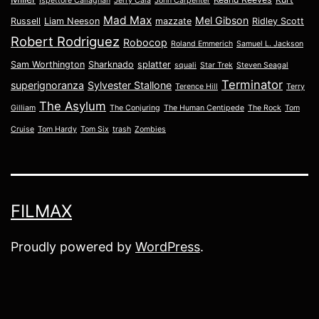
Ispettore Callaghan
Jerry Calà
John Carpenter
Mad Max
Mel Gibson
Russell
Liam Neeson
mazzate
Ridley Scott
Robert Rodriguez
Robocop
Roland Emmerich
Samuel L. Jackson
Sam Worthington
Sharknado
splatter
squali
Star Trek
Steven Seagal
Terminator
superignoranza
Sylvester Stallone
Terence Hill
Terry
The Asylum
Gilliam
The Conjuring
The Human Centipede
The Rock
Tom
Cruise
Tom Hardy
Tom Six
trash
Zombies
FILMAX
Proudly powered by
WordPress
.