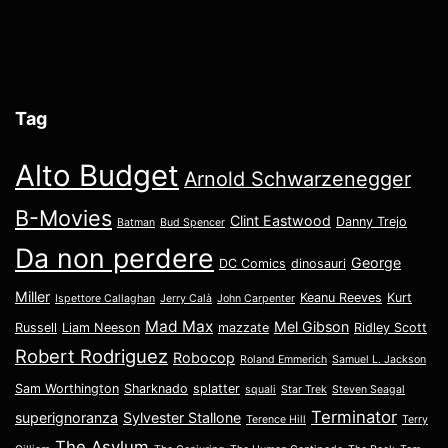
Tag
Alto Budget
Arnold Schwarzenegger
B-Movies
Clint Eastwood
Danny Trejo
Batman
Bud Spencer
Da non perdere
George
DC Comics
dinosauri
Miller
Keanu Reeves
Kurt
Ispettore Callaghan
Jerry Calà
John Carpenter
Mad Max
Mel Gibson
Russell
Liam Neeson
mazzate
Ridley Scott
Robert Rodriguez
Robocop
Roland Emmerich
Samuel L. Jackson
Sam Worthington
Sharknado
splatter
squali
Star Trek
Steven Seagal
Terminator
superignoranza
Sylvester Stallone
Terence Hill
Terry
The Asylum