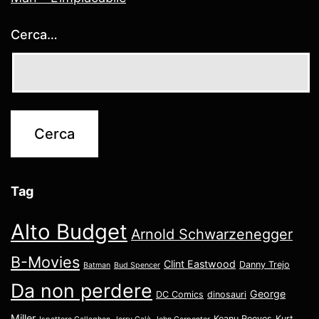
Cerca…
Tag
Alto Budget
Arnold Schwarzenegger
B-Movies
Clint Eastwood
Danny Trejo
Batman
Bud Spencer
Da non perdere
George
DC Comics
dinosauri
Miller
Keanu Reeves
Kurt