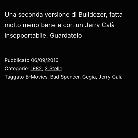
Una seconda versione di Bulldozer, fatta
molto meno bene e con un Jerry Calà
insopportabile. Guardatelo
Pubblicato
06/09/2016
Categorie:
1982
,
2 Stelle
Taggato
B-Movies
,
Bud Spencer
,
Gegia
,
Jerry Calà