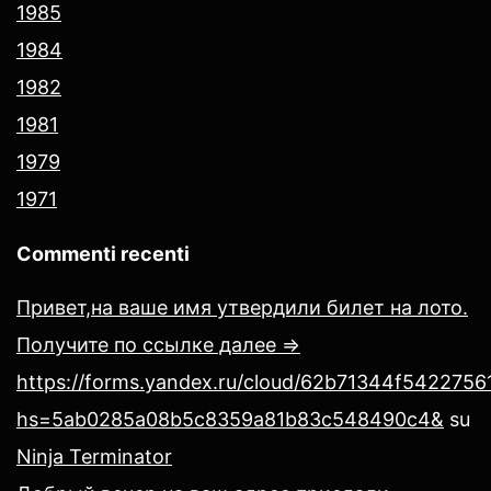
1985
1984
1982
1981
1979
1971
Commenti recenti
Привет,на ваше имя утвердили билет на лото.
Получите по ссылке далее =>
https://forms.yandex.ru/cloud/62b71344f54227561
hs=5ab0285a08b5c8359a81b83c548490c4&
su
Ninja Terminator