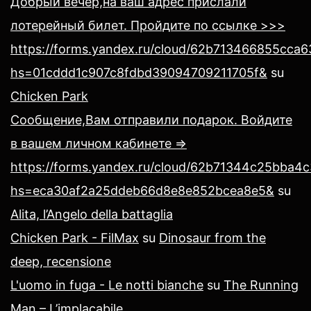
Добрый вечер,на ваш адрес прислали
лотерейный билет. Пройдите по ссылке >>>
https://forms.yandex.ru/cloud/62b713466855cca
hs=01cddd1c907c8fdbd39094709211705f&
su
Chicken Park
Сообщение,Вам отправили подарок. Войдите
в вашем личном кабинете =>
https://forms.yandex.ru/cloud/62b71344c25bba4
hs=eca30af2a25ddeb66d8e8e852bcea8e5&
su
Alita, l’Angelo della battaglia
Chicken Park - FilMax
su
Dinosaur from the
deep, recensione
L'uomo in fuga - Le notti bianche
su
The Running
Man – L’implacabile