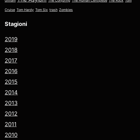
Gilliam
The Conjuring
The Human Centipede
The Rock
Tom
Cruise
Tom Hardy
Tom Six
trash
Zombies
Stagioni
2019
2018
2017
2016
2015
2014
2013
2012
2011
2010