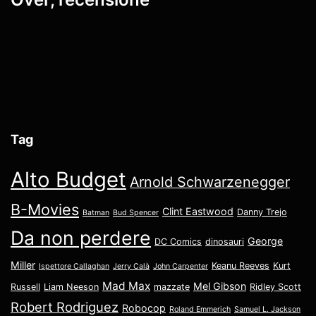
Tag
Alto Budget
Arnold Schwarzenegger
B-Movies
Clint Eastwood
Danny Trejo
Batman
Bud Spencer
Da non perdere
George
DC Comics
dinosauri
Miller
Keanu Reeves
Kurt
Ispettore Callaghan
Jerry Calà
John Carpenter
Mad Max
Mel Gibson
Russell
Liam Neeson
mazzate
Ridley Scott
Robert Rodriguez
Robocop
Roland Emmerich
Samuel L. Jackson