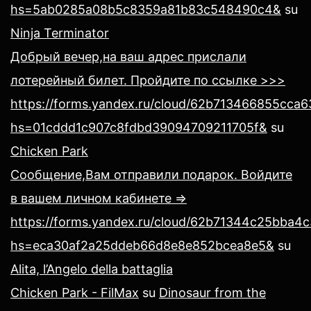
hs=5ab0285a08b5c8359a81b83c548490c4&
su
Ninja Terminator
Добрый вечер,на ваш адрес прислали
лотерейный билет. Пройдите по ссылке >>>
https://forms.yandex.ru/cloud/62b713466855cca
hs=01cddd1c907c8fdbd39094709211705f&
su
Chicken Park
Сообщение,Вам отправили подарок. Войдите
в вашем личном кабинете =>
https://forms.yandex.ru/cloud/62b71344c25bba4
hs=eca30af2a25ddeb66d8e8e852bcea8e5&
su
Alita, l’Angelo della battaglia
Chicken Park - FilMax
su
Dinosaur from the