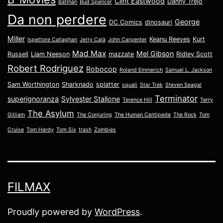
Clint Eastwood
Danny Trejo
Batman
Bud Spencer
Da non perdere
George
DC Comics
dinosauri
Miller
Keanu Reeves
Kurt
Ispettore Callaghan
Jerry Calà
John Carpenter
Mad Max
Mel Gibson
Russell
Liam Neeson
mazzate
Ridley Scott
Robert Rodriguez
Robocop
Roland Emmerich
Samuel L. Jackson
Sam Worthington
Sharknado
splatter
squali
Star Trek
Steven Seagal
Terminator
superignoranza
Sylvester Stallone
Terence Hill
Terry
The Asylum
Gilliam
The Conjuring
The Human Centipede
The Rock
Tom
Cruise
Tom Hardy
Tom Six
trash
Zombies
FILMAX
Proudly powered by
WordPress
.