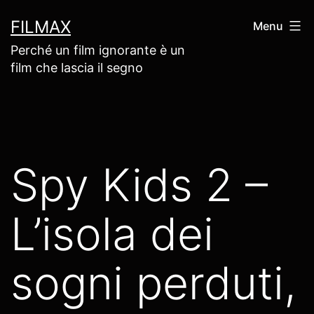
Salta
FILMAX
Menu
al
Perché un film ignorante è un
contenuto
film che lascia il segno
Spy Kids 2 –
L’isola dei
sogni perduti,