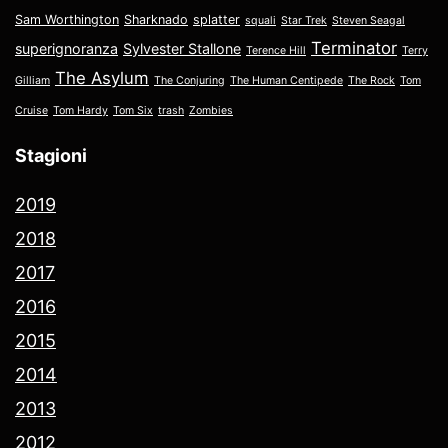
Sam Worthington
Sharknado
splatter
squali
Star Trek
Steven Seagal
Terminator
superignoranza
Sylvester Stallone
Terence Hill
Terry
The Asylum
Gilliam
The Conjuring
The Human Centipede
The Rock
Tom
Cruise
Tom Hardy
Tom Six
trash
Zombies
Stagioni
2019
2018
2017
2016
2015
2014
2013
2012