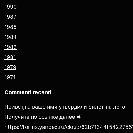
1990
1987
1985
1984
1982
1981
1979
1971
Commenti recenti
Привет,на ваше имя утвердили билет на лото.
Получите по ссылке далее =>
https://forms.yandex.ru/cloud/62b71344f54227561