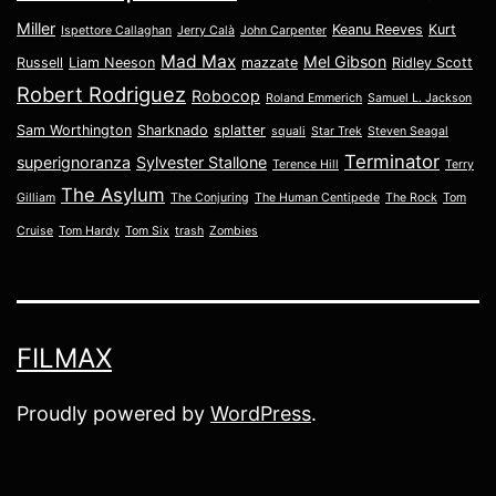
Miller
Keanu Reeves
Kurt
Ispettore Callaghan
Jerry Calà
John Carpenter
Mad Max
Mel Gibson
Russell
Liam Neeson
mazzate
Ridley Scott
Robert Rodriguez
Robocop
Roland Emmerich
Samuel L. Jackson
Sam Worthington
Sharknado
splatter
squali
Star Trek
Steven Seagal
Terminator
superignoranza
Sylvester Stallone
Terence Hill
Terry
The Asylum
Gilliam
The Conjuring
The Human Centipede
The Rock
Tom
Cruise
Tom Hardy
Tom Six
trash
Zombies
FILMAX
Proudly powered by
WordPress
.