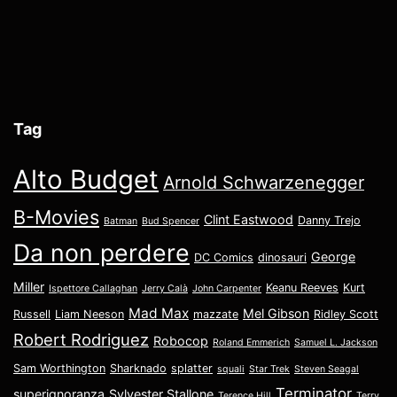
Tag
Alto Budget
Arnold Schwarzenegger
B-Movies
Clint Eastwood
Danny Trejo
Batman
Bud Spencer
Da non perdere
George
DC Comics
dinosauri
Miller
Keanu Reeves
Kurt
Ispettore Callaghan
Jerry Calà
John Carpenter
Mad Max
Mel Gibson
Russell
Liam Neeson
mazzate
Ridley Scott
Robert Rodriguez
Robocop
Roland Emmerich
Samuel L. Jackson
Sam Worthington
Sharknado
splatter
squali
Star Trek
Steven Seagal
Terminator
superignoranza
Sylvester Stallone
Terence Hill
Terry