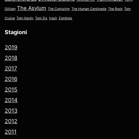
The Asylum
Gilliam
The Conjuring
The Human Centipede
The Rock
Tom
Cruise
Tom Hardy
Tom Six
trash
Zombies
Stagioni
2019
2018
2017
2016
2015
2014
2013
2012
2011