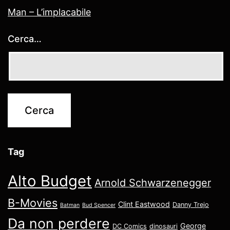
Man – L’implacabile
Cerca…
Tag
Alto Budget
Arnold Schwarzenegger
B-Movies
Clint Eastwood
Danny Trejo
Batman
Bud Spencer
Da non perdere
George
DC Comics
dinosauri