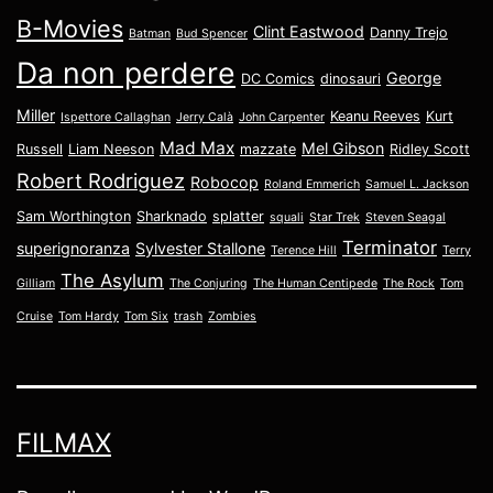
B-Movies
Clint Eastwood
Danny Trejo
Batman
Bud Spencer
Da non perdere
George
DC Comics
dinosauri
Miller
Keanu Reeves
Kurt
Ispettore Callaghan
Jerry Calà
John Carpenter
Mad Max
Mel Gibson
Russell
Liam Neeson
mazzate
Ridley Scott
Robert Rodriguez
Robocop
Roland Emmerich
Samuel L. Jackson
Sam Worthington
Sharknado
splatter
squali
Star Trek
Steven Seagal
Terminator
superignoranza
Sylvester Stallone
Terence Hill
Terry
The Asylum
Gilliam
The Conjuring
The Human Centipede
The Rock
Tom
Cruise
Tom Hardy
Tom Six
trash
Zombies
FILMAX