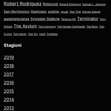
Robert Rodriguez
Robocop
Roland Emmerich
Samuel L. Jackson
Sam Worthington
Sharknado
splatter
squali
Star Trek
Steven Seagal
Terminator
superignoranza
Sylvester Stallone
Terence Hill
Terry
The Asylum
Gilliam
The Conjuring
The Human Centipede
The Rock
Tom
Cruise
Tom Hardy
Tom Six
trash
Zombies
Stagioni
2019
2018
2017
2016
2015
2014
2013