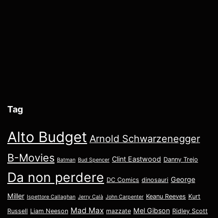
Tag
Alto Budget
Arnold Schwarzenegger
B-Movies
Clint Eastwood
Danny Trejo
Batman
Bud Spencer
Da non perdere
George
DC Comics
dinosauri
Miller
Keanu Reeves
Kurt
Ispettore Callaghan
Jerry Calà
John Carpenter
Mad Max
Mel Gibson
Russell
Liam Neeson
mazzate
Ridley Scott