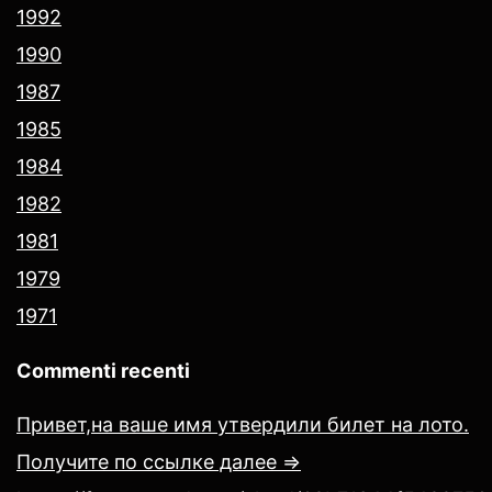
1992
1990
1987
1985
1984
1982
1981
1979
1971
Commenti recenti
Привет,на ваше имя утвердили билет на лото.
Получите по ссылке далее =>