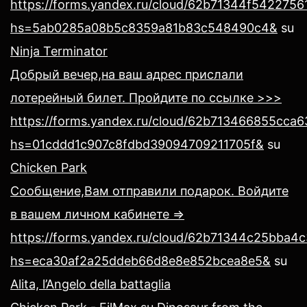
https://forms.yandex.ru/cloud/62b71344f54227561
hs=5ab0285a08b5c8359a81b83c548490c4&
su
Ninja Terminator
Добрый вечер,на ваш адрес прислали
лотерейный билет. Пройдите по ссылке >>>
https://forms.yandex.ru/cloud/62b713466855cca
hs=01cddd1c907c8fdbd39094709211705f&
su
Chicken Park
Сообщение,Вам отправили подарок. Войдите
в вашем личном кабинете =>
https://forms.yandex.ru/cloud/62b71344c25bba4
hs=eca30af2a25ddeb66d8e8e852bcea8e5&
su
Alita, l’Angelo della battaglia