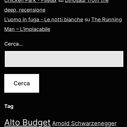
Chicken Park - FilMax
su
Dinosaur from the
deep, recensione
L'uomo in fuga - Le notti bianche
su
The Running
Man – L’implacabile
Cerca…
Tag
Alto Budget
Arnold Schwarzenegger