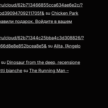
x.ru/cloud/62b713466855cca634ae6e2c/?
bd39094709211705f&
su
Chicken Park
авили подарок. Войдите в вашем
x.ru/cloud/62b71344c25bba4c3d308826/?
b66d8e8e852bcea8e5&
su
Alita, l’Angelo
su
Dinosaur from the deep, recensione
tti bianche
su
The Running Man –