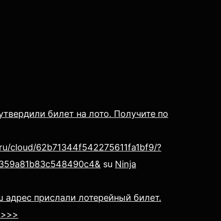
утвердили билет на лото. Получите по
.ru/cloud/62b71344f542275611fa1bf9/?
359a81b83c548490c4&
su
Ninja
ш адрес прислали лотерейный билет.
 >>>