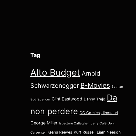
Tag
Alto Budget
Arnold
B-Movies
Schwarzenegger
Batman
Da
Clint Eastwood
Danny Trejo
Bud Spencer
non perdere
DC Comics
dinosauri
George Miller
Ispettore Callaghan
Jerry Calà
John
Keanu Reeves
Kurt Russell
Liam Neeson
Carpenter