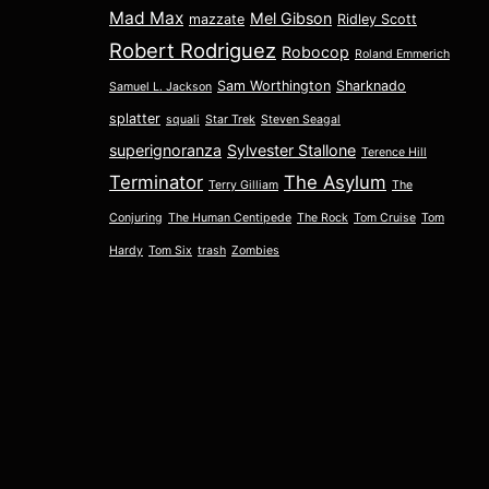
Mad Max
Mel Gibson
mazzate
Ridley Scott
Robert Rodriguez
Robocop
Roland Emmerich
Sam Worthington
Sharknado
Samuel L. Jackson
splatter
squali
Star Trek
Steven Seagal
superignoranza
Sylvester Stallone
Terence Hill
Terminator
The Asylum
Terry Gilliam
The
Conjuring
The Human Centipede
The Rock
Tom Cruise
Tom
Hardy
Tom Six
trash
Zombies