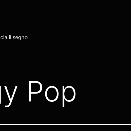
cia il segno
gy Pop