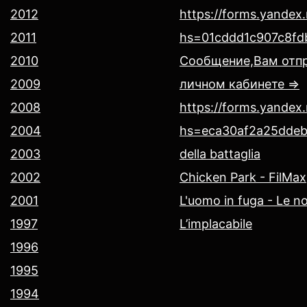
2012
https://forms.yande
2011
hs=01cddd1c907c8fd
2010
Сообщение,Вам отпр
2009
личном кабинете =>
2008
https://forms.yande
2004
hs=eca30af2a25dde
2003
della battaglia
2002
Chicken Park - FilMax
2001
L'uomo in fuga - Le no
1997
L’implacabile
1996
1995
1994