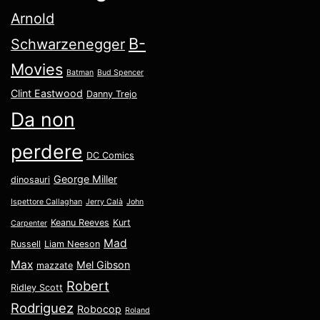
Arnold
B-
Schwarzenegger
Movies
Batman
Bud Spencer
Clint Eastwood
Danny Trejo
Da non
perdere
DC Comics
George Miller
dinosauri
Ispettore Callaghan
Jerry Calà
John
Keanu Reeves
Kurt
Carpenter
Mad
Russell
Liam Neeson
Max
Mel Gibson
mazzate
Robert
Ridley Scott
Rodriguez
Robocop
Roland