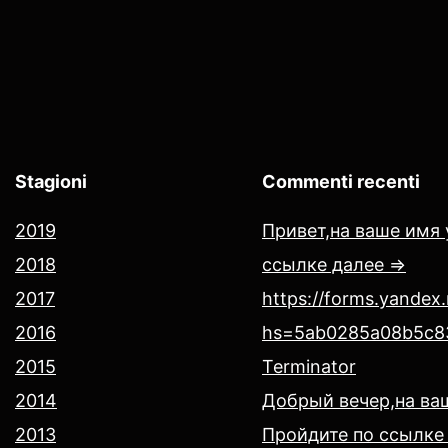
Stagioni
Commenti recenti
2019
Привет,на ваше имя 
2018
ссылке далее =>
2017
https://forms.yandex
2016
hs=5ab0285a08b5c8
2015
Terminator
2014
Добрый вечер,на ва
2013
Пройдите по ссылке