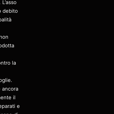
. L’asso
o debito
palità
 non
odotta
ntro la
glie.
e ancora
ente il
eparati e