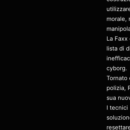
utilizzar
morale, 
manipola
La Faxx 
lista di
ineffica
cyborg.
Tornato q
polizia,
sua nuov
I tecnici
soluzion
resettar