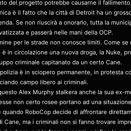
nto del progetto potrebbe causarne il fallimento
ica è il fatto che la città di Detroit ha un gross
enda. Se non riuscirà a onorarlo, tutta la munici
ivatizzata e passerà nelle mani della OCP.
rimine per le strade non conosce limiti. Come se
 è in circolazione una nuova droga, la Nuke, pr
uppo criminale capitanato da un certo Cane.
a polizia è in sciopero permanente, in protesta co
ciando campo libero ai criminali.
 questo Alex Murphy stalkera anche la sua ex-mo
sse non certo rosee portano ad una situazion
 quando RoboCop decide di affrontare direttam
i Cane, ma i criminali non si fanno trovare impr