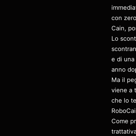
immediat
con zero 
Cain, po
Lo scont
scontran
e di una
anno do
Ma il pe
viene a 
che lo t
RoboCain
Come pr
trattati