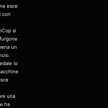
 ne esce
i con
boCop si
 furgone
pena un
ncio.
edale lo
 macchine
asce
are una
he ha