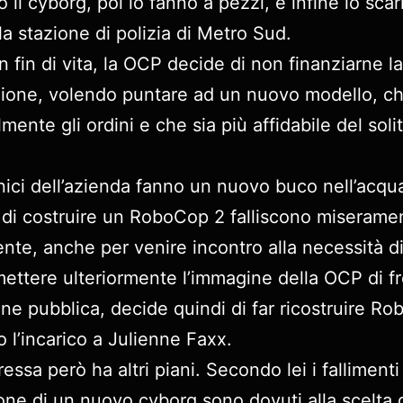
 il cyborg, poi lo fanno a pezzi, e infine lo scar
la stazione di polizia di Metro Sud.
n fin di vita, la OCP decide di non finanziarne la
zione, volendo puntare ad un nuovo modello, c
mente gli ordini e che sia più affidabile del soli
nici dell’azienda fanno un nuovo buco nell’acqua
i di costruire un RoboCop 2 falliscono miserame
dente, anche per venire incontro alla necessità d
ttere ulteriormente l’immagine della OCP di f
ione pubblica, decide quindi di far ricostruire R
o l’incarico a Julienne Faxx.
essa però ha altri piani. Secondo lei i fallimenti
one di un nuovo cyborg sono dovuti alla scelta 