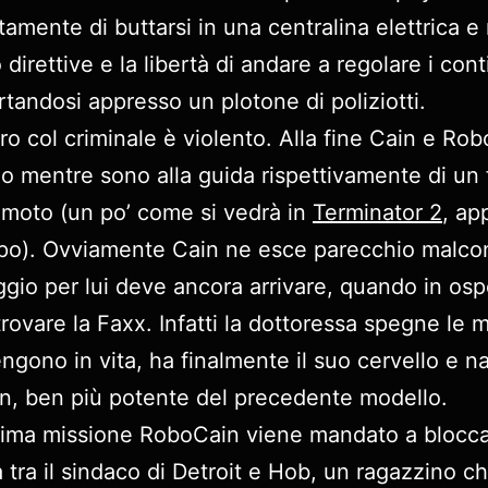
amente di buttarsi in una centralina elettrica e
direttive e la libertà di andare a regolare i cont
rtandosi appresso un plotone di poliziotti.
ro col criminale è violento. Alla fine Cain e Ro
o mentre sono alla guida rispettivamente di un
 moto (un po’ come si vedrà in
Terminator 2
, ap
po). Ovviamente Cain ne esce parecchio malco
ggio per lui deve ancora arrivare, quando in osp
trovare la Faxx. Infatti la dottoressa spegne le
engono in vita, ha finalmente il suo cervello e n
, ben più potente del precedente modello.
ima missione RoboCain viene mandato a blocc
va tra il sindaco di Detroit e Hob, un ragazzino c