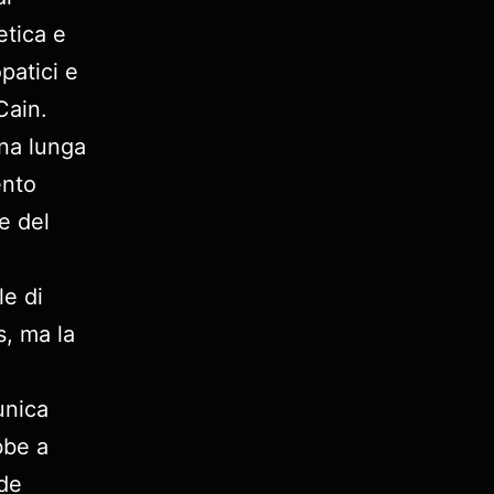
etica e
patici e
Cain.
na lunga
ento
e del
le di
s, ma la
unica
bbe a
ide