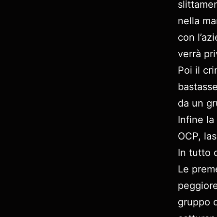
slittame
nella man
con l’azi
verrà pr
Poi il c
bastasse
da un gr
Infine l
OCP, las
In tutto
Le preme
peggiore
gruppo d