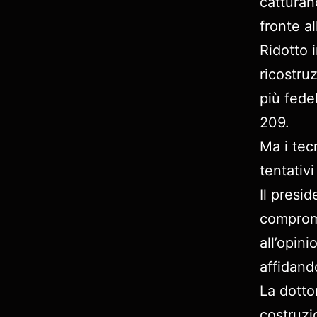
catturano
fronte al
Ridotto i
ricostru
più fedel
209.
Ma i tec
tentativ
Il presi
comprome
all’opin
affidand
La dottor
costruzi