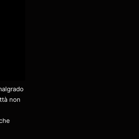
malgrado
ittà non
nche