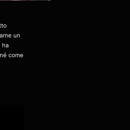
tto
farne un
n ha
co né come