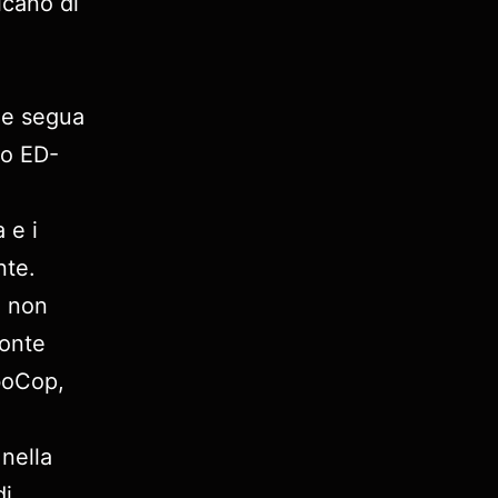
icano di
he segua
to ED-
 e i
nte.
i non
ronte
oboCop,
 nella
di