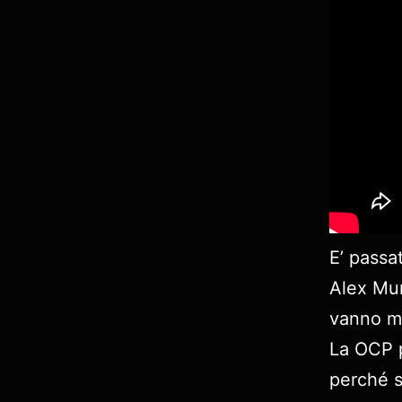
E’ passa
Alex Mur
vanno mo
La OCP p
perché s