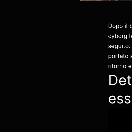
Dopo il 
cyborg l
seguito.
portato a
ritorno 
Det
ess