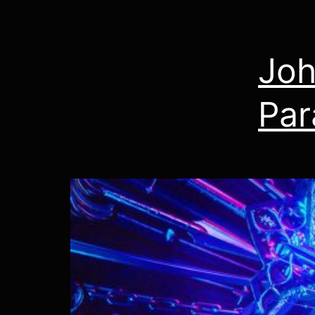
Joh
Par