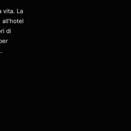
 vita. La
 all’hotel
ri di
per
…