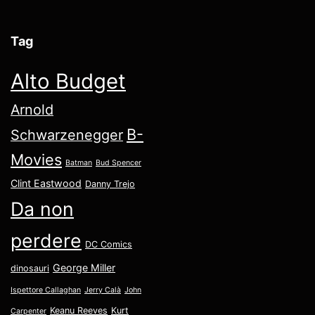
Tag
Alto Budget
Arnold
B-
Schwarzenegger
Movies
Batman
Bud Spencer
Clint Eastwood
Danny Trejo
Da non
perdere
DC Comics
George Miller
dinosauri
Ispettore Callaghan
Jerry Calà
John
Keanu Reeves
Kurt
Carpenter