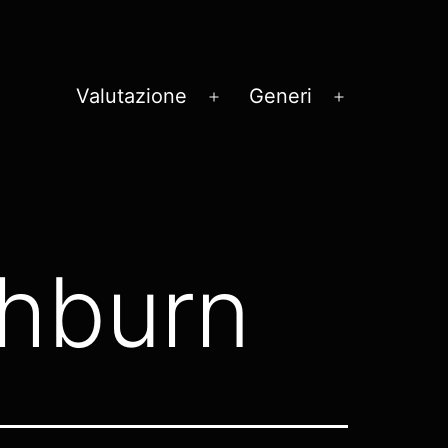
Valutazione
Generi
Apri
Apri
menu
menu
shburn