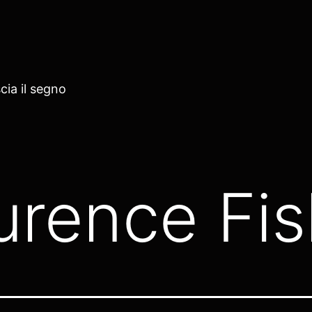
cia il segno
urence Fi