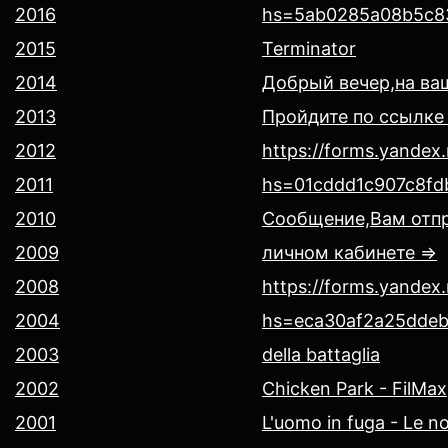
2016
hs=5ab0285a08b5c8
2015
Terminator
2014
Добрый вечер,на ва
2013
Пройдите по ссылке
2012
https://forms.yande
2011
hs=01cddd1c907c8fd
2010
Сообщение,Вам отпр
2009
личном кабинете =>
2008
https://forms.yande
2004
hs=eca30af2a25dde
2003
della battaglia
2002
Chicken Park - FilMax
2001
L'uomo in fuga - Le no