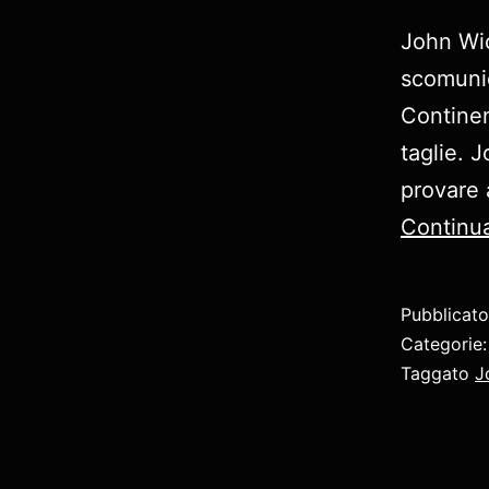
John Wic
scomunica
Continent
taglie. 
provare 
Continua
Pubblicat
Categorie
Taggato
J