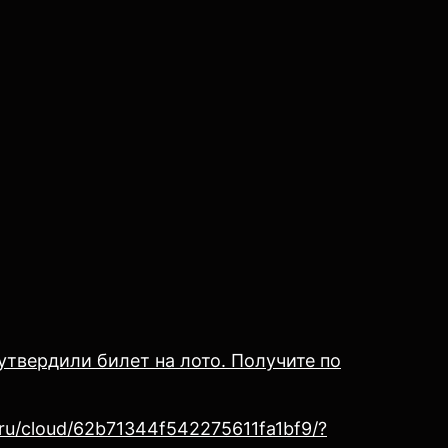
утвердили билет на лото. Получите по
.ru/cloud/62b71344f542275611fa1bf9/?