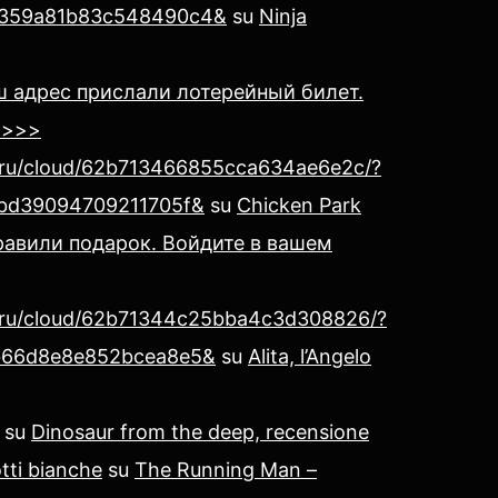
359a81b83c548490c4&
su
Ninja
ш адрес прислали лотерейный билет.
 >>>
x.ru/cloud/62b713466855cca634ae6e2c/?
bd39094709211705f&
su
Chicken Park
авили подарок. Войдите в вашем
x.ru/cloud/62b71344c25bba4c3d308826/?
b66d8e8e852bcea8e5&
su
Alita, l’Angelo
su
Dinosaur from the deep, recensione
tti bianche
su
The Running Man –