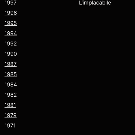
1997
L’implacabile
1996
1995
1994
1992
1990
1987
1985
1984
1982
1981
1979
1971