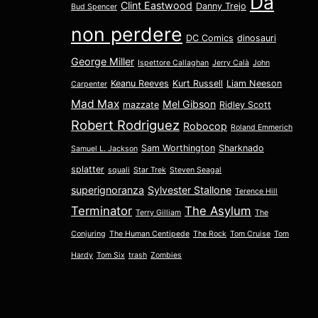
Da
Clint Eastwood
Danny Trejo
Bud Spencer
non perdere
DC Comics
dinosauri
George Miller
Ispettore Callaghan
Jerry Calà
John
Keanu Reeves
Kurt Russell
Liam Neeson
Carpenter
Mad Max
Mel Gibson
mazzate
Ridley Scott
Robert Rodriguez
Robocop
Roland Emmerich
Sam Worthington
Sharknado
Samuel L. Jackson
splatter
squali
Star Trek
Steven Seagal
superignoranza
Sylvester Stallone
Terence Hill
Terminator
The Asylum
Terry Gilliam
The
Conjuring
The Human Centipede
The Rock
Tom Cruise
Tom
Hardy
Tom Six
trash
Zombies