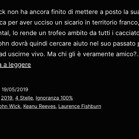
k non ha ancora finito di mettere a posto la sua
 per aver ucciso un sicario in territorio franco,
al, lo rende un trofeo ambito da tutti i cacciato
John dovrà quindi cercare aiuto nel suo passato 
ad uscirne vivo. Ma chi gli è veramente amico?
John
 a leggere
Wick,
Capitolo
o
19/05/2019
3
:
2019
,
4 Stelle
,
Ignoranza 100%
–
ohn Wick
,
Keanu Reeves
,
Laurence Fishburn
Parabellum