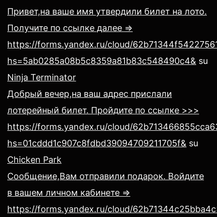
Привет,на ваше имя утвердили билет на лото.
Получите по ссылке далее =>
https://forms.yandex.ru/cloud/62b71344f54227561
hs=5ab0285a08b5c8359a81b83c548490c4&
su
Ninja Terminator
Добрый вечер,на ваш адрес прислали
лотерейный билет. Пройдите по ссылке >>>
https://forms.yandex.ru/cloud/62b713466855cca
hs=01cddd1c907c8fdbd39094709211705f&
su
Chicken Park
Сообщение,Вам отправили подарок. Войдите
в вашем личном кабинете =>
https://forms.yandex.ru/cloud/62b71344c25bba4