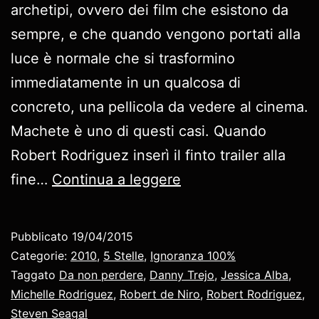
archetipi, ovvero dei film che esistono da
sempre, e che quando vengono portati alla
luce è normale che si trasformino
immediatamente in un qualcosa di
concreto, una pellicola da vedere al cinema.
Machete è uno di questi casi. Quando
Robert Rodriguez inserì il finto trailer alla
Machete,
fine…
Continua a leggere
recensione
Pubblicato
19/04/2015
Categorie:
2010
,
5 Stelle
,
Ignoranza 100%
Taggato
Da non perdere
,
Danny Trejo
,
Jessica Alba
,
Michelle Rodriguez
,
Robert de Niro
,
Robert Rodriguez
,
Steven Seagal