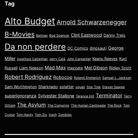
Tag
Alto Budget
Arnold Schwarzenegger
B-Movies
Clint Eastwood
Danny Trejo
Batman
Bud Spencer
Da non perdere
George
DC Comics
dinosauri
Miller
Keanu Reeves
Kurt
Ispettore Callaghan
Jerry Calà
John Carpenter
Mad Max
Mel Gibson
Russell
Liam Neeson
mazzate
Ridley Scott
Robert Rodriguez
Robocop
Roland Emmerich
Samuel L. Jackson
Sam Worthington
Sharknado
splatter
squali
Star Trek
Steven Seagal
Terminator
superignoranza
Sylvester Stallone
Terence Hill
Terry
The Asylum
Gilliam
The Conjuring
The Human Centipede
The Rock
Tom
Cruise
Tom Hardy
Tom Six
trash
Zombies