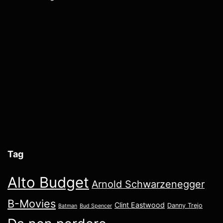
Tag
Alto Budget
Arnold Schwarzenegger
B-Movies
Clint Eastwood
Danny Trejo
Batman
Bud Spencer