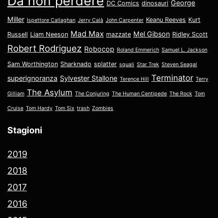
Da non perdere
George
DC Comics
dinosauri
Miller
Keanu Reeves
Kurt
Ispettore Callaghan
Jerry Calà
John Carpenter
Mad Max
Mel Gibson
Russell
Liam Neeson
mazzate
Ridley Scott
Robert Rodriguez
Robocop
Roland Emmerich
Samuel L. Jackson
Sam Worthington
Sharknado
splatter
squali
Star Trek
Steven Seagal
Terminator
superignoranza
Sylvester Stallone
Terence Hill
Terry
The Asylum
Gilliam
The Conjuring
The Human Centipede
The Rock
Tom
Cruise
Tom Hardy
Tom Six
trash
Zombies
Stagioni
2019
2018
2017
2016