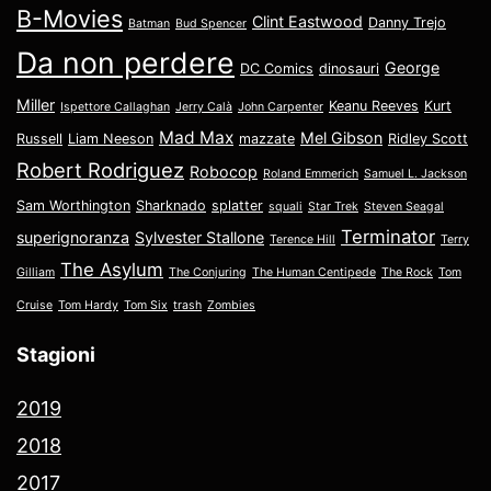
B-Movies
Clint Eastwood
Danny Trejo
Batman
Bud Spencer
Da non perdere
George
DC Comics
dinosauri
Miller
Keanu Reeves
Kurt
Ispettore Callaghan
Jerry Calà
John Carpenter
Mad Max
Mel Gibson
Russell
Liam Neeson
mazzate
Ridley Scott
Robert Rodriguez
Robocop
Roland Emmerich
Samuel L. Jackson
Sam Worthington
Sharknado
splatter
squali
Star Trek
Steven Seagal
Terminator
superignoranza
Sylvester Stallone
Terence Hill
Terry
The Asylum
Gilliam
The Conjuring
The Human Centipede
The Rock
Tom
Cruise
Tom Hardy
Tom Six
trash
Zombies
Stagioni
2019
2018
2017