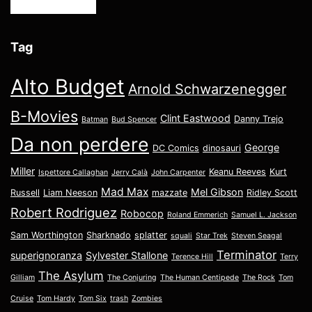
Tag
Alto Budget
Arnold Schwarzenegger
B-Movies
Clint Eastwood
Danny Trejo
Batman
Bud Spencer
Da non perdere
George
DC Comics
dinosauri
Miller
Keanu Reeves
Kurt
Ispettore Callaghan
Jerry Calà
John Carpenter
Mad Max
Mel Gibson
Russell
Liam Neeson
mazzate
Ridley Scott
Robert Rodriguez
Robocop
Roland Emmerich
Samuel L. Jackson
Sam Worthington
Sharknado
splatter
squali
Star Trek
Steven Seagal
Terminator
superignoranza
Sylvester Stallone
Terence Hill
Terry
The Asylum
Gilliam
The Conjuring
The Human Centipede
The Rock
Tom
Cruise
Tom Hardy
Tom Six
trash
Zombies