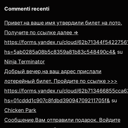
Commenti recenti
Привет,на ваше имя утвердили билет на лото.
Получите по ссылке далее =>
https://forms.yandex.ru/cloud/62b71344f54227561
hs=5ab0285a08b5c8359a81b83c548490c4&
su
Ninja Terminator
Добрый вечер,на ваш адрес прислали
лотерейный билет. Пройдите по ссылке >>>
https://forms.yandex.ru/cloud/62b713466855cca
hs=01cddd1c907c8fdbd39094709211705f&
su
Chicken Park
Сообщение,Вам отправили подарок. Войдите