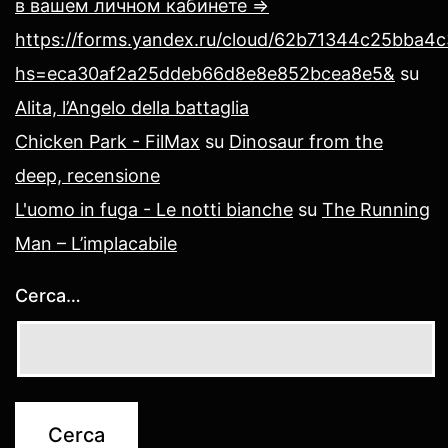
в вашем личном кабинете =>
https://forms.yandex.ru/cloud/62b71344c25bba4
hs=eca30af2a25ddeb66d8e8e852bcea8e5&
su
Alita, l’Angelo della battaglia
Chicken Park - FilMax
su
Dinosaur from the
deep, recensione
L'uomo in fuga - Le notti bianche
su
The Running
Man – L’implacabile
Cerca…