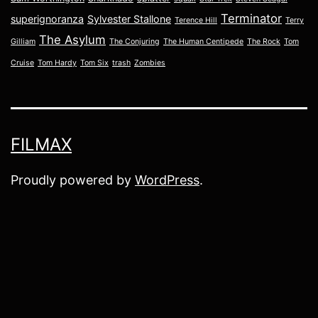
Terminator
superignoranza
Sylvester Stallone
Terence Hill
Terry
The Asylum
Gilliam
The Conjuring
The Human Centipede
The Rock
Tom
Cruise
Tom Hardy
Tom Six
trash
Zombies
FILMAX
Proudly powered by
WordPress
.