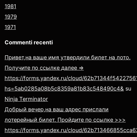
1981
1979
1971
Commenti recenti
Привет,на ваше имя утвердили билет на лото.
Получите по ссылке далее =>
https://forms.yandex.ru/cloud/62b71344f54227561
hs=5ab0285a08b5c8359a81b83c548490c4&
su
Ninja Terminator
Добрый вечер,на ваш адрес прислали
лотерейный билет. Пройдите по ссылке >>>
https://forms.yandex.ru/cloud/62b713466855cca