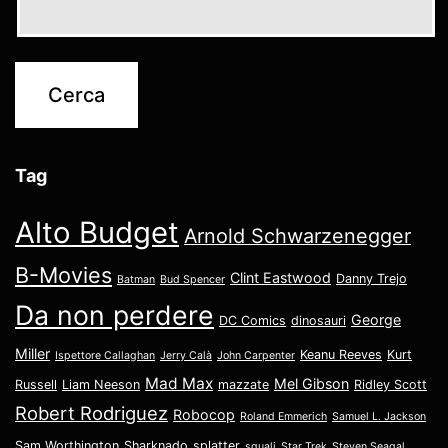
Tag
Alto Budget
Arnold Schwarzenegger
B-Movies
Clint Eastwood
Danny Trejo
Batman
Bud Spencer
Da non perdere
George
DC Comics
dinosauri
Miller
Keanu Reeves
Kurt
Ispettore Callaghan
Jerry Calà
John Carpenter
Mad Max
Mel Gibson
Russell
Liam Neeson
mazzate
Ridley Scott
Robert Rodriguez
Robocop
Roland Emmerich
Samuel L. Jackson
Sam Worthington
Sharknado
splatter
squali
Star Trek
Steven Seagal