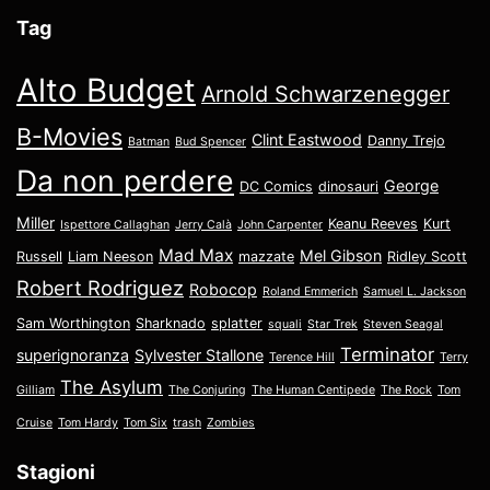
Tag
Alto Budget
Arnold Schwarzenegger
B-Movies
Clint Eastwood
Danny Trejo
Batman
Bud Spencer
Da non perdere
George
DC Comics
dinosauri
Miller
Keanu Reeves
Kurt
Ispettore Callaghan
Jerry Calà
John Carpenter
Mad Max
Mel Gibson
Russell
Liam Neeson
mazzate
Ridley Scott
Robert Rodriguez
Robocop
Roland Emmerich
Samuel L. Jackson
Sam Worthington
Sharknado
splatter
squali
Star Trek
Steven Seagal
Terminator
superignoranza
Sylvester Stallone
Terence Hill
Terry
The Asylum
Gilliam
The Conjuring
The Human Centipede
The Rock
Tom
Cruise
Tom Hardy
Tom Six
trash
Zombies
Stagioni