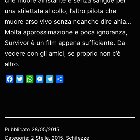
che muore all’istante e senza sangue per
una stilettata al collo, l’altro pilota che
muore arso vivo senza neanche dire ahia…
Molta approssimazione e poca ignoranza,
Survivor è un film appena sufficiente. Da
vedere con gli amici, se proprio non c’è
altro.
Facebook
Twitter
WhatsApp
Messenger
Telegram
Condividi
Pubblicato
28/05/2015
Categorie:
2 Stelle
,
2015
,
Schifezze