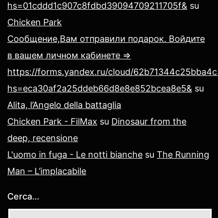
hs=01cddd1c907c8fdbd39094709211705f&
su
Chicken Park
Сообщение,Вам отправили подарок. Войдите
в вашем личном кабинете =>
https://forms.yandex.ru/cloud/62b71344c25bba4
hs=eca30af2a25ddeb66d8e8e852bcea8e5&
su
Alita, l’Angelo della battaglia
Chicken Park - FilMax
su
Dinosaur from the
deep, recensione
L'uomo in fuga - Le notti bianche
su
The Running
Man – L’implacabile
Cerca…