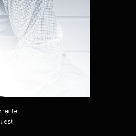
amente
quest