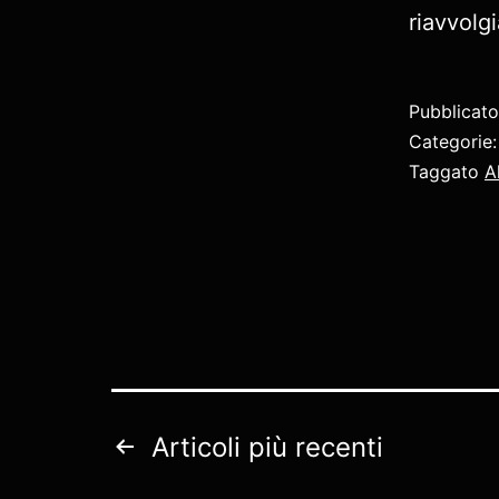
riavvolgi
Pubblicat
Categorie
Taggato
A
Paginazione
Articoli
più recenti