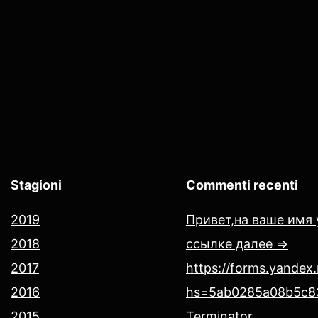
Stagioni
Commenti recenti
2019
Привет,на ваше имя 
2018
ссылке далее =>
2017
https://forms.yandex
2016
hs=5ab0285a08b5c8
2015
Terminator