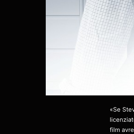
«Se Stev
licenziat
film avr