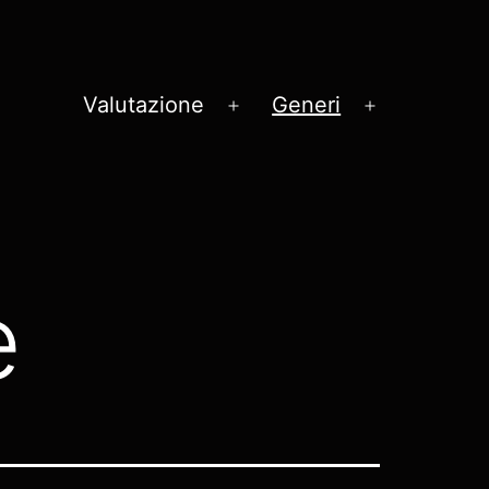
Valutazione
Generi
Apri
Apri
menu
menu
e