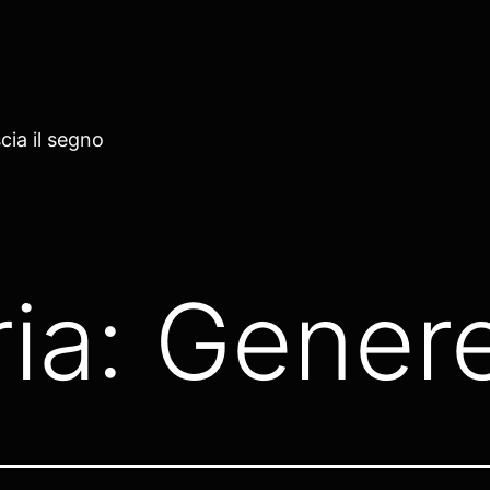
cia il segno
ia:
Gener