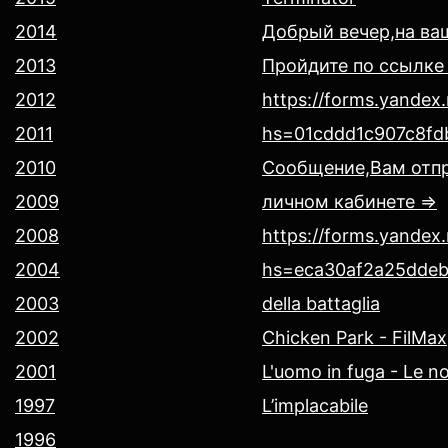
2014
Добрый вечер,на ва
2013
Пройдите по ссылке
2012
https://forms.yande
2011
hs=01cddd1c907c8fd
2010
Сообщение,Вам отпр
2009
личном кабинете =>
2008
https://forms.yande
2004
hs=eca30af2a25dde
2003
della battaglia
2002
Chicken Park - FilMax
2001
L'uomo in fuga - Le no
1997
L’implacabile
1996