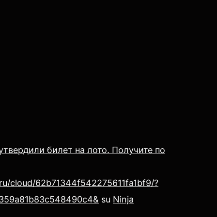
утвердили билет на лото. Получите по
.ru/cloud/62b71344f542275611fa1bf9/?
359a81b83c548490c4&
su
Ninja