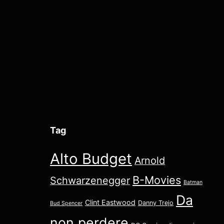
degli
articoli
Tag
Alto Budget
Arnold
B-Movies
Schwarzenegger
Batman
Da
Clint Eastwood
Danny Trejo
Bud Spencer
non perdere