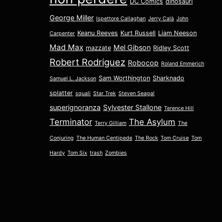
DC Comics
dinosauri
George Miller
Ispettore Callaghan
Jerry Calà
John
Keanu Reeves
Kurt Russell
Liam Neeson
Carpenter
Mad Max
Mel Gibson
mazzate
Ridley Scott
Robert Rodriguez
Robocop
Roland Emmerich
Sam Worthington
Sharknado
Samuel L. Jackson
splatter
squali
Star Trek
Steven Seagal
superignoranza
Sylvester Stallone
Terence Hill
Terminator
The Asylum
Terry Gilliam
The
Conjuring
The Human Centipede
The Rock
Tom Cruise
Tom
Hardy
Tom Six
trash
Zombies