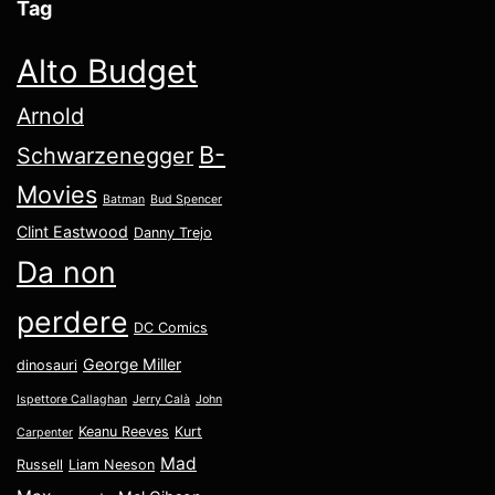
Tag
Alto Budget
Arnold
B-
Schwarzenegger
Movies
Batman
Bud Spencer
Clint Eastwood
Danny Trejo
Da non
perdere
DC Comics
George Miller
dinosauri
Ispettore Callaghan
Jerry Calà
John
Keanu Reeves
Kurt
Carpenter
Mad
Russell
Liam Neeson