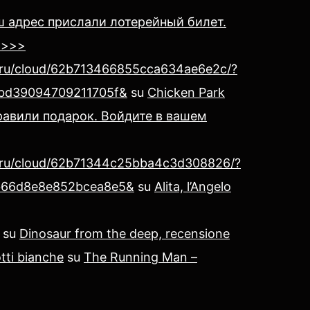
ш адрес прислали лотерейный билет.
 >>>
x.ru/cloud/62b713466855cca634ae6e2c/?
bd39094709211705f&
su
Chicken Park
авили подарок. Войдите в вашем
x.ru/cloud/62b71344c25bba4c3d308826/?
b66d8e8e852bcea8e5&
su
Alita, l’Angelo
su
Dinosaur from the deep, recensione
tti bianche
su
The Running Man –